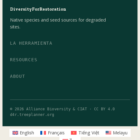
DiversityForRestoration
Native species and seed sources for degraded
sites.
LA HERRAMIENTA
RESOURCES
ABOUT
© 2026 Alliance Bioversity & CIAT · CC BY 4.0
d4r.treeplanner.org
English
Français
Tiếng Việt
Melayu