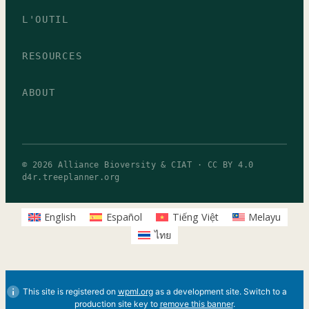
L'OUTIL
RESOURCES
ABOUT
© 2026 Alliance Bioversity & CIAT · CC BY 4.0
d4r.treeplanner.org
English
Español
Tiếng Việt
Melayu
ไทย
This site is registered on
wpml.org
as a development site. Switch to a
production site key to
remove this banner
.