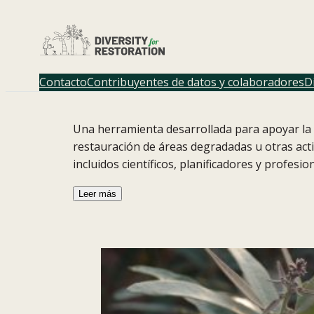
Saltar
al
contenido
Contacto
Contribuyentes de datos y colaboradores
D
Una herramienta desarrollada para apoyar la t
restauración de áreas degradadas u otras acti
incluidos científicos, planificadores y profesi
Leer más