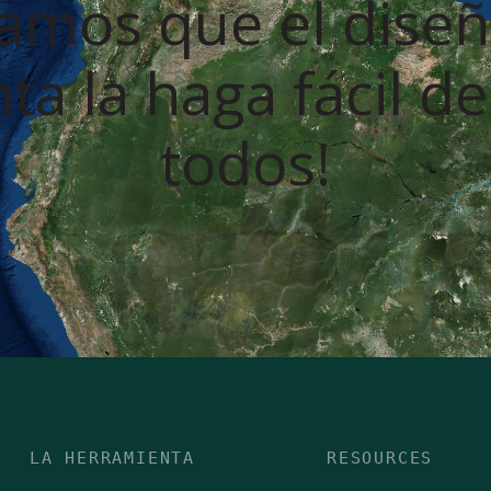
amos que el diseñ
a la haga fácil d
todos!
LA HERRAMIENTA
RESOURCES