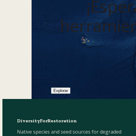
¡Esper
herramient
Explorar
DiversityForRestoration
Native species and seed sources for degraded