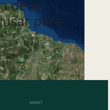
o de la
e usar para
ABOUT