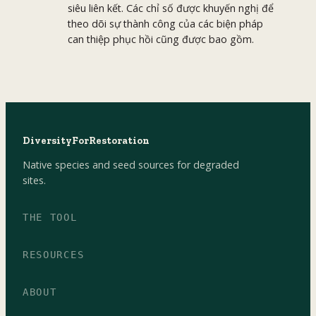
siêu liên kết. Các chỉ số được khuyến nghị để
theo dõi sự thành công của các biện pháp
can thiệp phục hồi cũng được bao gồm.
DiversityForRestoration
Native species and seed sources for degraded
sites.
THE TOOL
RESOURCES
ABOUT