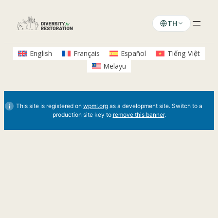
ข้าม
ไป
TH
ยัง
เนื้อหา
English
Français
Español
Tiếng Việt
Melayu
This site is registered on
wpml.org
as a development site. Switch to a
production site key to
remove this banner
.